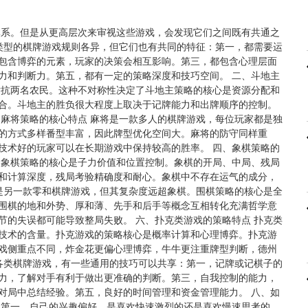
系。但是从更高层次来审视这些游戏，会发现它们之间既有共通之
同类型的棋牌游戏规则各异，但它们也有共同的特征：第一，都需要运
包含博弈的元素，玩家的决策会相互影响。第三，都包含心理层面
力和判断力。第五，都有一定的策略深度和技巧空间。 二、斗地主
对抗两名农民。这种不对称性决定了斗地主策略的核心是资源分配和
合。斗地主的胜负很大程度上取决于记牌能力和出牌顺序的控制。
、麻将策略的核心特点 麻将是一款多人的棋牌游戏，每位玩家都是独
的方式多样番型丰富，因此牌型优化空间大。麻将的防守同样重
技术好的玩家可以在长期游戏中保持较高的胜率。 四、象棋策略的
。象棋策略的核心是子力价值和位置控制。象棋的开局、中局、残局
和计算深度，残局考验精确度和耐心。象棋中不存在运气的成分，
棋是另一款零和棋牌游戏，但其复杂度远超象棋。围棋策略的核心是全
围棋的地和外势、厚和薄、先手和后手等概念互相转化充满哲学意
节的失误都可能导致整局失败。 六、扑克类游戏的策略特点 扑克类
技术的含量。扑克游戏的策略核心是概率计算和心理博弈。扑克游
戏侧重点不同，炸金花更偏心理博弈，牛牛更注重牌型判断，德州
观各类棋牌游戏，有一些通用的技巧可以共享：第一，记牌或记棋子的
力，了解对手有利于做出更准确的判断。第三，自我控制的能力，
对局中总结经验。第五，良好的时间管理和资金管理能力。 八、如
：第一，自己的兴趣偏好，是喜欢快速激烈的还是喜欢慢速思考的。