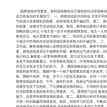
棋牌游戏种类繁多，每种游戏都有自己独特的玩法和策略体
处也有各自的专属技巧。 一、棋牌游戏的共同特征 尽管不
气的成分或者随机的因素，使得游戏充满不确定性。第二，都
的较量，读懂对手是游戏的关键。第四，都考验玩家的计算能
策略的核心特点 斗地主是一款不对称的棋牌游戏，地主一人
角色定位。地主需要努力做到一敌二，而农民之间则要密切配
斗地主中炸弹的存在使得游戏结果具有较大的不确定性。 三
立作战。麻将策略的核心是牌型优化和风险控制。麻将中胡牌
要，避免放炮是保证不输牌的关键。麻将的运气成分较高，但
核心特点 象棋是一款零和棋牌游戏，双方在完全信息下博弈
各有不同的策略重点。开局考验布局能力，中局考验战术组合
胜负完全取决于双方的实力。 五、围棋策略的核心特点 围
局观和效率理念。围棋中每一个棋子都需要发挥最大的效率。
味。围棋中布局、中盘、官子三个阶段互相影响，任何一个环
棋牌游戏如炸金花、牛牛、德州扑克等，既有运气的成分也有
戏通常包含下注机制，下注策略是游戏的核心。不同的扑克游
扑克则需要全面的技术和心理素质。 七、通用技巧总结 纵
能力，这是所有棋牌游戏的基础。第二，观察和分析对手的能
不因一时的输赢而情绪波动。第四，持续学习的态度，不断从
何选择适合自己的棋牌游戏 选择棋牌游戏可以考虑以下因素